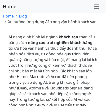
Home
Home
Blog
Xu hướng ứng dụng AI trong vận hành khách sạn
AI đang định hình lại ngành
khách sạn
toàn cầu
bằng cách
nâng cao trải nghiệm khách hàng
,
tối ưu hóa vận hành và thúc đẩy doanh thu. Từ cá
nhân hóa dịch vụ, tự động hóa quy trình, đến
quản lý năng lượng và bảo mật, AI mang lại lợi ích
vượt trội nhưng cũng đi kèm với thách thức về
chi phí, bảo mật và tích hợp. Các khách sạn lớn
như Hilton, Marriott và Accor đã tiên phong
trong việc áp dụng AI, trong khi các giải pháp
như IDeaS, Atomize và Cloudbeds Signals đang
giúp cả các khách sạn nhỏ tiếp cận công nghệ
này. Trong tương lai, sự kết hợp của AI với các
công nghệ như AR/VR và IoT sẽ tiếp tục đẩy