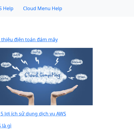
 Help
Cloud Menu Help
i thiệu điện toán đám mây
 5 lợi ích sử dụng dịch vụ AWS
 là gì