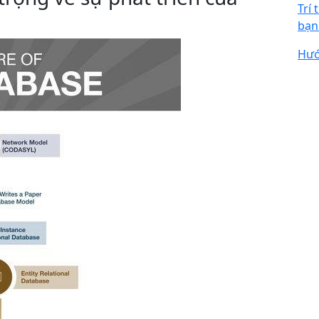
Trí
bạn
Hướ