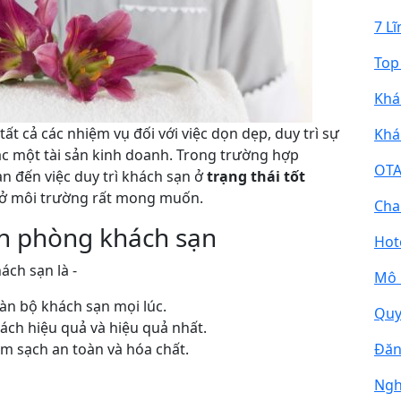
7 L
Top
Khá
ất cả các nhiệm vụ đối với việc dọn dẹp, duy trì sự
Khá
c một tài sản kinh doanh. Trong trường hợp
OTA
an đến việc duy trì khách sạn ở
trạng thái tốt
ó ở môi trường rất mong muốn.
Cha
ọn phòng khách sạn
Hot
ách sạn là -
Mô 
oàn bộ khách sạn mọi lúc.
Quy
ách hiệu quả và hiệu quả nhất.
làm sạch an toàn và hóa chất.
Đăn
Ngh