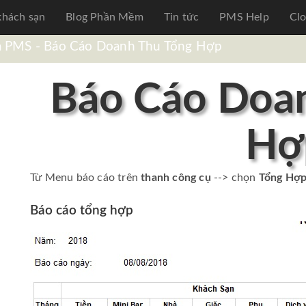
khách sạn
Blog Phần Mềm
Tin tức
PMS Help
Cl
a PMS - Báo Cáo Doanh Thu Tổng Hợp
Báo Cáo Doa
Hợ
Từ Menu báo cáo trên
thanh công cụ
--> chọn
Tổng Hợp
Báo cáo tổng hợp