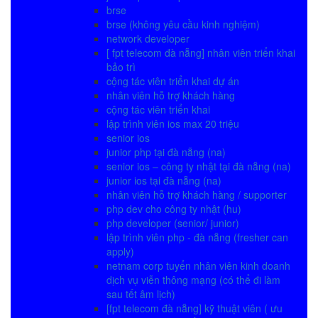
brse
brse (không yêu cầu kinh nghiệm)
network developer
[ fpt telecom đà nẵng] nhân viên triển khai
bảo trì
cộng tác viên triển khai dự án
nhân viên hỗ trợ khách hàng
cộng tác viên triển khai
lập trình viên ios max 20 triệu
senior ios
junior php tại đà nẵng (na)
senior ios – công ty nhật tại đà nẵng (na)
junior ios tại đà nẵng (na)
nhân viên hỗ trợ khách hàng / supporter
php dev cho công ty nhật (hu)
php developer (senior/ junior)
lập trình viên php - đà nẵng (fresher can
apply)
netnam corp tuyển nhân viên kinh doanh
dịch vụ viễn thông mạng (có thể đi làm
sau tết âm lịch)
[fpt telecom đà nẵng] kỹ thuật viên ( ưu