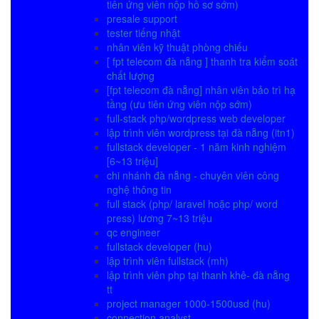
tiên ứng viên nộp hồ sơ sớm)
presale support
tester tiếng nhật
nhân viên kỹ thuật phòng chiếu
[ fpt telecom đà nẵng ] thanh tra kiểm soát
chất lượng
[fpt telecom đà nẵng] nhân viên bảo trì hạ
tầng (ưu tiên ứng viên nộp sớm)
full-stack php/wordpress web developer
lập trình viên wordpress tại đà nẵng (itn1)
fullstack developer - 1 năm kinh nghiệm
[6~13 triệu]
chi nhánh đà nẵng - chuyên viên công
nghệ thông tin
full stack (php/ laravel hoặc php/ word
press) lương 7~13 triệu
qc engineer
fullstack developer (hu)
lập trình viên fullstack (mh)
lập trình viên php tại thanh khê- đà nẵng
tt
project manager 1000-1500usd (hu)
connection analyst