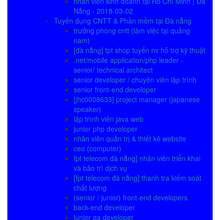
nhân viên kinh doanh tại Hồ Chí Minh | Đà
Nẵng - 2018-03-02
Tuyển dụng CNTT & Phần mềm tại Đà nẵng
trưởng phòng cntt (làm việc tại quảng
nam)
[đà nẵng] fpt shop tuyển nv hỗ trợ kỹ thuật
.net/mobile application/php leader -
senior/ technical architect
senior developer / chuyên viên lập trình
senior front-end developer
[jhc0008633] project manager (japanese
speaker)
lập trình viên java web
junior php developer
nhân viên quản trị & thiết kê website
ceo (computer)
fpt telecom đà nẵng] nhân viên triển khai
và bảo trì dịch vụ
[fpt telecom đà nẵng] thanh tra kiểm soát
chất lượng
(senior / junior) front-end developers
back-end developer
junior qa developer