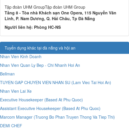
Tập đoàn UHM GroupTập đoàn UHM Group
Tầng 8 - Tòa nhà Khách sạn One Opera, 115 Nguyễn Văn
Linh, P. Nam Dương, Q. Hải Châu, Tp Đà Nẵng
Người liên hệ:
Phòng HC-NS
Tuyển dụng khác tại đà nẵng và hội an
Nhan Vien Kinh Doanh
Nhan Vien Quan Ly Bep - Chi Nhanh Hoi An
Bellman
TUYEN GAP CHUYEN VIEN NHAN SU (Lam Viec Tai Hoi An)
Nhan Vien Lai Xe
Executive Housekeeper (Based At Phu Quoc)
Assistant Executive Housekeeper (Based At Phu Quoc)
Marcom Manager (Truong Bo Phan Truyen Thong Va Tiep Thi)
DEMI CHEF