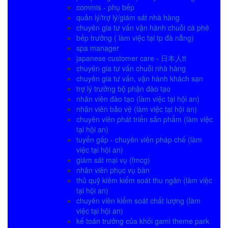
commis - phụ bếp
quản lý/trợ lý/giám sát nhà hàng
chuyên gia tư vấn vận hành chuỗi cà phê
bếp trưởng ( làm việc tại tp đà nẵng)
spa manager
japanese customer care - 日本人tt
chuyên gia tư vấn chuỗi nhà hàng
chuyên gia tư vấn, vận hành khách sạn
trợ lý trưởng bộ phận đào tạo
nhân viên đào tạo (làm việc tại hội an)
nhân viên bảo vệ (làm việc tại hội an)
chuyên viên phát triển sản phẩm (làm việc
tại hội an)
tuyển gấp - chuyên viên pháp chế (làm
việc tại hội an)
giám sát mại vụ (fmcg)
nhân viên phục vụ bàn
thủ quỹ kiêm kiểm soát thu ngân (làm việc
tại hội an)
chuyên viên kiểm soát chất lượng (làm
việc tại hội an)
kế toán trưởng của khối gami theme park