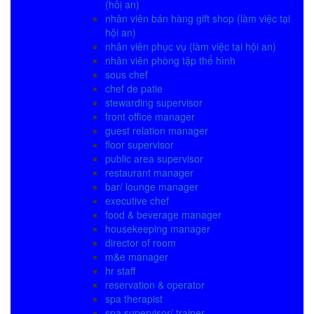
(hôị an)
nhân viên bán hàng gift shop (làm việc tại
hội an)
nhân viên phục vụ (làm việc tại hội an)
nhân viên phòng tập thể hình
sous chef
chef de patie
stewarding supervisor
front office manager
guest relation manager
floor supervisor
public area supervisor
restaurant manager
bar/ lounge manager
executive chef
food & beverage manager
housekeeping manager
director of room
m&e manager
hr staff
reservation & operator
spa therapist
spa supervisor/ trainer