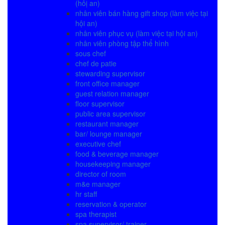
(hôị an)
nhân viên bán hàng gift shop (làm việc tại
hội an)
nhân viên phục vụ (làm việc tại hội an)
nhân viên phòng tập thể hình
sous chef
chef de patie
stewarding supervisor
front office manager
guest relation manager
floor supervisor
public area supervisor
restaurant manager
bar/ lounge manager
executive chef
food & beverage manager
housekeeping manager
director of room
m&e manager
hr staff
reservation & operator
spa therapist
spa supervisor/ trainer