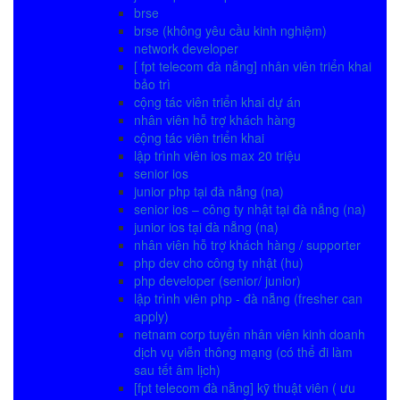
brse
brse (không yêu cầu kinh nghiệm)
network developer
[ fpt telecom đà nẵng] nhân viên triển khai
bảo trì
cộng tác viên triển khai dự án
nhân viên hỗ trợ khách hàng
cộng tác viên triển khai
lập trình viên ios max 20 triệu
senior ios
junior php tại đà nẵng (na)
senior ios – công ty nhật tại đà nẵng (na)
junior ios tại đà nẵng (na)
nhân viên hỗ trợ khách hàng / supporter
php dev cho công ty nhật (hu)
php developer (senior/ junior)
lập trình viên php - đà nẵng (fresher can
apply)
netnam corp tuyển nhân viên kinh doanh
dịch vụ viễn thông mạng (có thể đi làm
sau tết âm lịch)
[fpt telecom đà nẵng] kỹ thuật viên ( ưu