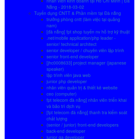
nhân viên kinh doanh tại Hồ Chí Minh | Đà
Nẵng - 2018-03-02
Tuyển dụng CNTT & Phần mềm tại Đà nẵng
trưởng phòng cntt (làm việc tại quảng
nam)
[đà nẵng] fpt shop tuyển nv hỗ trợ kỹ thuật
.net/mobile application/php leader -
senior/ technical architect
senior developer / chuyên viên lập trình
senior front-end developer
[jhc0008633] project manager (japanese
speaker)
lập trình viên java web
junior php developer
nhân viên quản trị & thiết kê website
ceo (computer)
fpt telecom đà nẵng] nhân viên triển khai
và bảo trì dịch vụ
[fpt telecom đà nẵng] thanh tra kiểm soát
chất lượng
(senior / junior) front-end developers
back-end developer
junior qa developer