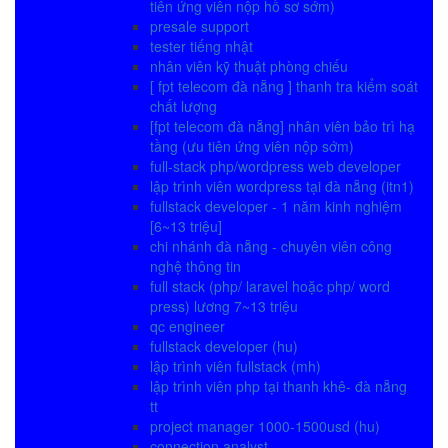
tiên ứng viên nộp hồ sơ sớm)
presale support
tester tiếng nhật
nhân viên kỹ thuật phòng chiếu
[ fpt telecom đà nẵng ] thanh tra kiểm soát
chất lượng
[fpt telecom đà nẵng] nhân viên bảo trì hạ
tầng (ưu tiên ứng viên nộp sớm)
full-stack php/wordpress web developer
lập trình viên wordpress tại đà nẵng (itn1)
fullstack developer - 1 năm kinh nghiệm
[6~13 triệu]
chi nhánh đà nẵng - chuyên viên công
nghệ thông tin
full stack (php/ laravel hoặc php/ word
press) lương 7~13 triệu
qc engineer
fullstack developer (hu)
lập trình viên fullstack (mh)
lập trình viên php tại thanh khê- đà nẵng
tt
project manager 1000-1500usd (hu)
connection analyst