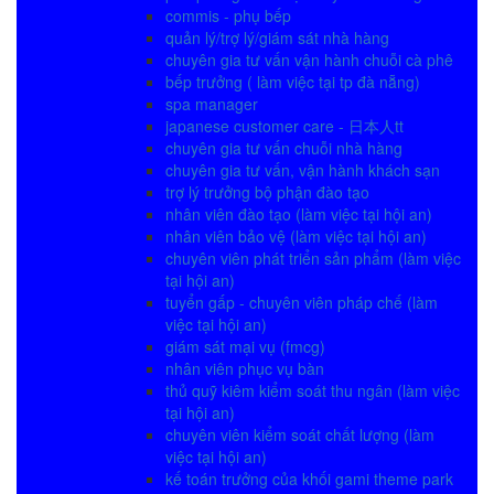
commis - phụ bếp
quản lý/trợ lý/giám sát nhà hàng
chuyên gia tư vấn vận hành chuỗi cà phê
bếp trưởng ( làm việc tại tp đà nẵng)
spa manager
japanese customer care - 日本人tt
chuyên gia tư vấn chuỗi nhà hàng
chuyên gia tư vấn, vận hành khách sạn
trợ lý trưởng bộ phận đào tạo
nhân viên đào tạo (làm việc tại hội an)
nhân viên bảo vệ (làm việc tại hội an)
chuyên viên phát triển sản phẩm (làm việc
tại hội an)
tuyển gấp - chuyên viên pháp chế (làm
việc tại hội an)
giám sát mại vụ (fmcg)
nhân viên phục vụ bàn
thủ quỹ kiêm kiểm soát thu ngân (làm việc
tại hội an)
chuyên viên kiểm soát chất lượng (làm
việc tại hội an)
kế toán trưởng của khối gami theme park