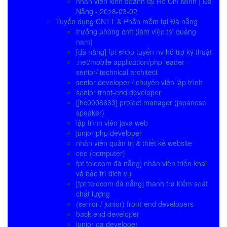
nhân viên kinh doanh tại Hồ Chí Minh | Đà
Nẵng - 2018-03-02
Tuyển dụng CNTT & Phần mềm tại Đà nẵng
trưởng phòng cntt (làm việc tại quảng
nam)
[đà nẵng] fpt shop tuyển nv hỗ trợ kỹ thuật
.net/mobile application/php leader -
senior/ technical architect
senior developer / chuyên viên lập trình
senior front-end developer
[jhc0008633] project manager (japanese
speaker)
lập trình viên java web
junior php developer
nhân viên quản trị & thiết kê website
ceo (computer)
fpt telecom đà nẵng] nhân viên triển khai
và bảo trì dịch vụ
[fpt telecom đà nẵng] thanh tra kiểm soát
chất lượng
(senior / junior) front-end developers
back-end developer
junior qa developer