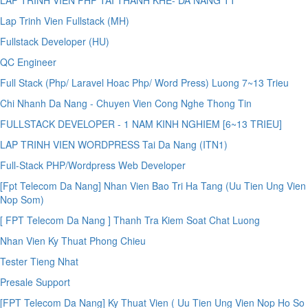
LAP TRINH VIEN PHP TAI THANH KHE- DA NANG TT
Lap Trinh Vien Fullstack (MH)
Fullstack Developer (HU)
QC Engineer
Full Stack (Php/ Laravel Hoac Php/ Word Press) Luong 7~13 Trieu
Chi Nhanh Da Nang - Chuyen Vien Cong Nghe Thong Tin
FULLSTACK DEVELOPER - 1 NAM KINH NGHIEM [6~13 TRIEU]
LAP TRINH VIEN WORDPRESS Tai Da Nang (ITN1)
Full-Stack PHP/Wordpress Web Developer
[Fpt Telecom Da Nang] Nhan Vien Bao Tri Ha Tang (Uu Tien Ung Vien
Nop Som)
[ FPT Telecom Da Nang ] Thanh Tra Kiem Soat Chat Luong
Nhan Vien Ky Thuat Phong Chieu
Tester Tieng Nhat
Presale Support
[FPT Telecom Da Nang] Ky Thuat Vien ( Uu Tien Ung Vien Nop Ho So