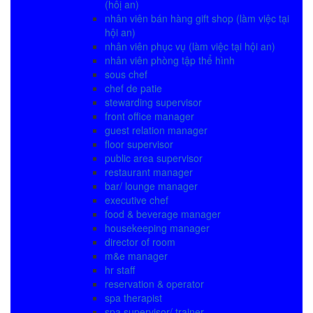
(hôị an)
nhân viên bán hàng gift shop (làm việc tại
hội an)
nhân viên phục vụ (làm việc tại hội an)
nhân viên phòng tập thể hình
sous chef
chef de patie
stewarding supervisor
front office manager
guest relation manager
floor supervisor
public area supervisor
restaurant manager
bar/ lounge manager
executive chef
food & beverage manager
housekeeping manager
director of room
m&e manager
hr staff
reservation & operator
spa therapist
spa supervisor/ trainer