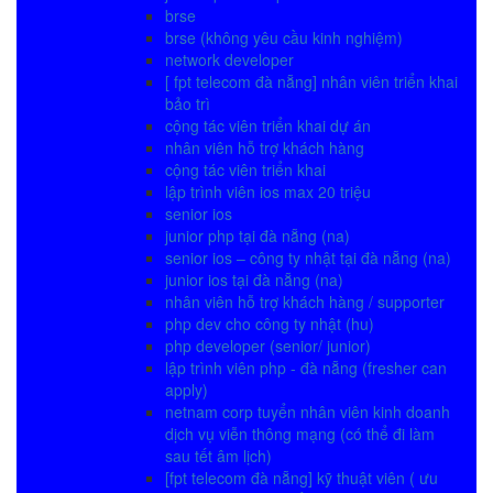
brse
brse (không yêu cầu kinh nghiệm)
network developer
[ fpt telecom đà nẵng] nhân viên triển khai
bảo trì
cộng tác viên triển khai dự án
nhân viên hỗ trợ khách hàng
cộng tác viên triển khai
lập trình viên ios max 20 triệu
senior ios
junior php tại đà nẵng (na)
senior ios – công ty nhật tại đà nẵng (na)
junior ios tại đà nẵng (na)
nhân viên hỗ trợ khách hàng / supporter
php dev cho công ty nhật (hu)
php developer (senior/ junior)
lập trình viên php - đà nẵng (fresher can
apply)
netnam corp tuyển nhân viên kinh doanh
dịch vụ viễn thông mạng (có thể đi làm
sau tết âm lịch)
[fpt telecom đà nẵng] kỹ thuật viên ( ưu