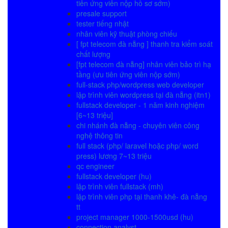
tiên ứng viên nộp hồ sơ sớm)
presale support
tester tiếng nhật
nhân viên kỹ thuật phòng chiếu
[ fpt telecom đà nẵng ] thanh tra kiểm soát
chất lượng
[fpt telecom đà nẵng] nhân viên bảo trì hạ
tầng (ưu tiên ứng viên nộp sớm)
full-stack php/wordpress web developer
lập trình viên wordpress tại đà nẵng (itn1)
fullstack developer - 1 năm kinh nghiệm
[6~13 triệu]
chi nhánh đà nẵng - chuyên viên công
nghệ thông tin
full stack (php/ laravel hoặc php/ word
press) lương 7~13 triệu
qc engineer
fullstack developer (hu)
lập trình viên fullstack (mh)
lập trình viên php tại thanh khê- đà nẵng
tt
project manager 1000-1500usd (hu)
connection analyst