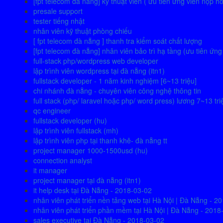
[fpt telecom đà nẵng] kỹ thuật viên ( ưu tiên ứng viên nộp h
presale support
tester tiếng nhật
nhân viên kỹ thuật phòng chiếu
[ fpt telecom đà nẵng ] thanh tra kiểm soát chất lượng
[fpt telecom đà nẵng] nhân viên bảo trì hạ tầng (ưu tiên ứn
full-stack php/wordpress web developer
lập trình viên wordpress tại đà nẵng (itn1)
fullstack developer - 1 năm kinh nghiệm [6~13 triệu]
chi nhánh đà nẵng - chuyên viên công nghệ thông tin
full stack (php/ laravel hoặc php/ word press) lương 7~13 tri
qc engineer
fullstack developer (hu)
lập trình viên fullstack (mh)
lập trình viên php tại thanh khê- đà nẵng tt
project manager 1000-1500usd (hu)
connection analyst
it manager
project manager tại đà nẵng (itn1)
it help desk tại Đà Nẵng - 2018-03-02
nhân viên phát triển nền tảng web tại Hà Nội | Đà Nẵng - 2
nhân viên phát triển phần mềm tại Hà Nội | Đà Nẵng - 2018
sales executive tại Đà Nẵng - 2018-03-02