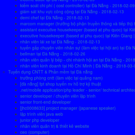
kiểm soát chi phí ( cost controller) tại Đà Nẵng - 2018-02-09
giám sát khu vực công cộng tại Đà Nẵng - 2018-02-13
demi chef tại Đà Nẵng - 2018-02-13
marcom manager (trưởng bộ phận truyền thông và tiếp thị) 
assistant executive housekeeper (based at phu quoc) tại K
executive housekeeper (based at phu quoc) tại Kiên Giang 
nhân viên lái xe tại Đà Nẵng - 2018-02-13
tuyển gấp chuyên viên nhân sự (làm việc tại hội an) tại Đ
bellman tại Đà Nẵng - 2018-02-26
nhân viên quản lý bếp - chi nhánh hội an tại Đà Nẵng - 201
nhân viên kinh doanh tại Hồ Chí Minh | Đà Nẵng - 2018-03-
Tuyển dụng CNTT & Phần mềm tại Đà nẵng
trưởng phòng cntt (làm việc tại quảng nam)
[đà nẵng] fpt shop tuyển nv hỗ trợ kỹ thuật
.net/mobile application/php leader - senior/ technical archite
senior developer / chuyên viên lập trình
senior front-end developer
[jhc0008633] project manager (japanese speaker)
lập trình viên java web
junior php developer
nhân viên quản trị & thiết kê website
ceo (computer)