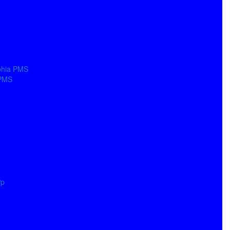
phia PMS
 PMS
ợp