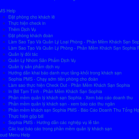
MS Help
Đặt phòng cho khách lẽ
Thực hiện check in
Thêm Dịch Vụ
Đặt phòng khách đoàn
Làm Sao Tạo Và Quản Lý Loại Phòng - Phần Mềm Khách Sạn So
Làm Sao Tạo Và Quản Lý Phòng - Phần Mềm Khách Sạn Sophia
Quản lý đối tác
Quản Lý Nhóm Sản Phẩm Dịch Vụ
Quản lý sản phẩm dịch vụ
Hướng dẫn khai báo danh mục tầng-khối trong khách sạn
Sophia PMS - Chạy sớm tiền phòng cho đoàn
Làm sao thực hiện Check Out - Phần Mềm Khách Sạn Sophia
In Bill Tạm Tính - Phần Mềm Khách Sạn Sophia
Phần mềm quản lý khách sạn Sophia - Xem báo cáo doanh thu
Phần mềm quản lý khách sạn - xem báo cáo thu ngân
Phần mềm khách sạn Sophia PMS - Báo Cáo Doanh Thu Tổng H
Thực hiện gộp bill
Sophia PMS - Hướng dẫn các nghiệp vụ lễ tân
Các loại báo cáo trong phần mềm quản lý khách sạn
loud Menu Help