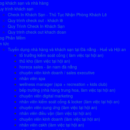
log khách sạn và nhà hàng
y trình khách sạn
Check In Khách Sạn - Thủ Tục Nhận Phòng Khách Lẽ
Quy trình check out - khách lẽ
Quy Trình Check In Khách Sạn
Quy trinh check out khach doan
log Phần Mềm
n tức
Tuyển dụng nhà hàng và khách sạn tại Đà nẵng - Huế và Hội an
tổ trưởng kiểm soát cổng ( làm việc tại hội an)
thủ kho (làm việc tại hội an)
horeca sales - ân nam đà nẵng
chuyên viên kinh doanh / sales executive
nhân viên spa
wellness manager (spa + recreation + kids club)
bếp trưởng (nhà hàng trung hoa, làm việc tại hội an)
chuyên viên digital marketing
nhân viên kiểm soát cổng & locker (làm việc tại hội an)
chuyên viên cung ứng (làm việc tại hội an)
nhân viên điều vận (làm việc tại hội an)
chuyên viên kinh doanh (làm việc tại hội an)
nhân viên cskh (làm việc tại hội an)