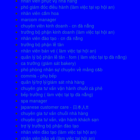
nhân viên phục vụ nhà hàng
phó giám đốc điều hành (làm việc tại vp hội an)
nhân viên cắm hoa
marcom manager
chuyên viên kinh doanh - cn đà nẵng
trưởng bộ phận kinh doanh (làm việc tại hội an)
nhân viên đào tạo - cn đà nẵng
trưởng bộ phận lễ tân
nhân viên bán vé ( làm việc tại hội an)
quản lý bộ phận lễ tân - fom ( làm việc tại tp đà nẵng)
ca trưởng (giám sát bakery)
phó phòng nhân sự chuyên về mảng c&b
commis - phụ bếp
quản lý/trợ lý/giám sát nhà hàng
chuyên gia tư vấn vận hành chuỗi cà phê
bếp trưởng ( làm việc tại tp đà nẵng)
spa manager
japanese customer care - 日本人tt
chuyên gia tư vấn chuỗi nhà hàng
chuyên gia tư vấn, vận hành khách sạn
trợ lý trưởng bộ phận đào tạo
nhân viên đào tạo (làm việc tại hội an)
nhân viên bảo vệ (làm việc tại hội an)