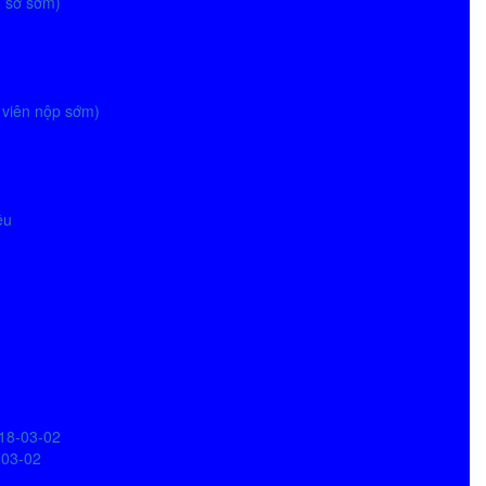
ồ sơ sớm)
g viên nộp sớm)
ệu
018-03-02
-03-02