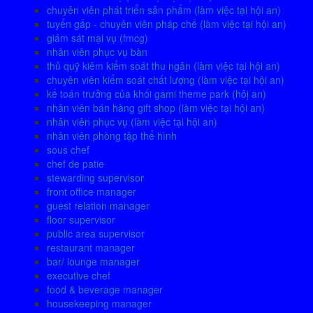
chuyên viên phát triển sản phẩm (làm việc tại hội an)
tuyển gấp - chuyên viên pháp chế (làm việc tại hội an)
giám sát mại vụ (fmcg)
nhân viên phục vụ bàn
thủ quỹ kiêm kiểm soát thu ngân (làm việc tại hội an)
chuyên viên kiểm soát chất lượng (làm việc tại hội an)
kế toán trưởng của khối gami theme park (hôị an)
nhân viên bán hàng gift shop (làm việc tại hội an)
nhân viên phục vụ (làm việc tại hội an)
nhân viên phòng tập thể hình
sous chef
chef de patie
stewarding supervisor
front office manager
guest relation manager
floor supervisor
public area supervisor
restaurant manager
bar/ lounge manager
executive chef
food & beverage manager
housekeeping manager