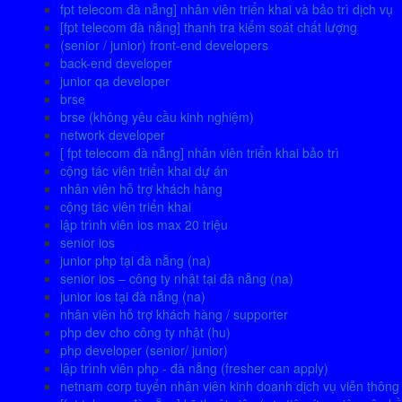
fpt telecom đà nẵng] nhân viên triển khai và bảo trì dịch vụ
[fpt telecom đà nẵng] thanh tra kiểm soát chất lượng
(senior / junior) front-end developers
back-end developer
junior qa developer
brse
brse (không yêu cầu kinh nghiệm)
network developer
[ fpt telecom đà nẵng] nhân viên triển khai bảo trì
cộng tác viên triển khai dự án
nhân viên hỗ trợ khách hàng
cộng tác viên triển khai
lập trình viên ios max 20 triệu
senior ios
junior php tại đà nẵng (na)
senior ios – công ty nhật tại đà nẵng (na)
junior ios tại đà nẵng (na)
nhân viên hỗ trợ khách hàng / supporter
php dev cho công ty nhật (hu)
php developer (senior/ junior)
lập trình viên php - đà nẵng (fresher can apply)
netnam corp tuyển nhân viên kinh doanh dịch vụ viễn thông 