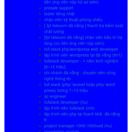
tiên ứng viên nộp hồ sơ sớm)
presale support
tester tiếng nhật
nhân viên kỹ thuật phòng chiếu
[ fpt telecom đà nẵng ] thanh tra kiểm soát
chất lượng
[fpt telecom đà nẵng] nhân viên bảo trì hạ
tầng (ưu tiên ứng viên nộp sớm)
full-stack php/wordpress web developer
lập trình viên wordpress tại đà nẵng (itn1)
fullstack developer - 1 năm kinh nghiệm
[6~13 triệu]
chi nhánh đà nẵng - chuyên viên công
nghệ thông tin
full stack (php/ laravel hoặc php/ word
press) lương 7~13 triệu
qc engineer
fullstack developer (hu)
lập trình viên fullstack (mh)
lập trình viên php tại thanh khê- đà nẵng
tt
project manager 1000-1500usd (hu)
connection analyst