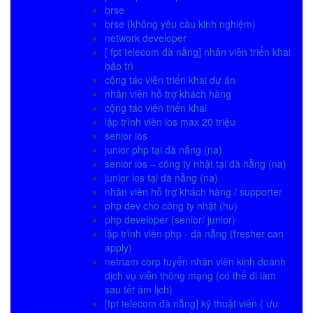
brse
brse (không yêu cầu kinh nghiệm)
network developer
[ fpt telecom đà nẵng] nhân viên triển khai
bảo trì
cộng tác viên triển khai dự án
nhân viên hỗ trợ khách hàng
cộng tác viên triển khai
lập trình viên ios max 20 triệu
senior ios
junior php tại đà nẵng (na)
senior ios – công ty nhật tại đà nẵng (na)
junior ios tại đà nẵng (na)
nhân viên hỗ trợ khách hàng / supporter
php dev cho công ty nhật (hu)
php developer (senior/ junior)
lập trình viên php - đà nẵng (fresher can
apply)
netnam corp tuyển nhân viên kinh doanh
dịch vụ viễn thông mạng (có thể đi làm
sau tết âm lịch)
[fpt telecom đà nẵng] kỹ thuật viên ( ưu