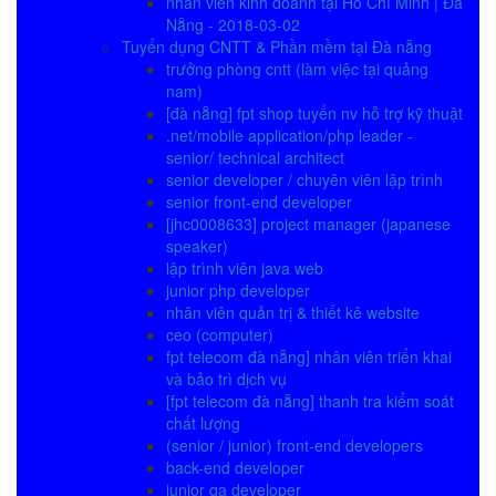
nhân viên kinh doanh tại Hồ Chí Minh | Đà
Nẵng - 2018-03-02
Tuyển dụng CNTT & Phần mềm tại Đà nẵng
trưởng phòng cntt (làm việc tại quảng
nam)
[đà nẵng] fpt shop tuyển nv hỗ trợ kỹ thuật
.net/mobile application/php leader -
senior/ technical architect
senior developer / chuyên viên lập trình
senior front-end developer
[jhc0008633] project manager (japanese
speaker)
lập trình viên java web
junior php developer
nhân viên quản trị & thiết kê website
ceo (computer)
fpt telecom đà nẵng] nhân viên triển khai
và bảo trì dịch vụ
[fpt telecom đà nẵng] thanh tra kiểm soát
chất lượng
(senior / junior) front-end developers
back-end developer
junior qa developer