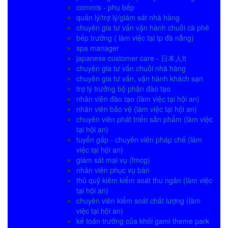
commis - phụ bếp
quản lý/trợ lý/giám sát nhà hàng
chuyên gia tư vấn vận hành chuỗi cà phê
bếp trưởng ( làm việc tại tp đà nẵng)
spa manager
japanese customer care - 日本人tt
chuyên gia tư vấn chuỗi nhà hàng
chuyên gia tư vấn, vận hành khách sạn
trợ lý trưởng bộ phận đào tạo
nhân viên đào tạo (làm việc tại hội an)
nhân viên bảo vệ (làm việc tại hội an)
chuyên viên phát triển sản phẩm (làm việc
tại hội an)
tuyển gấp - chuyên viên pháp chế (làm
việc tại hội an)
giám sát mại vụ (fmcg)
nhân viên phục vụ bàn
thủ quỹ kiêm kiểm soát thu ngân (làm việc
tại hội an)
chuyên viên kiểm soát chất lượng (làm
việc tại hội an)
kế toán trưởng của khối gami theme park