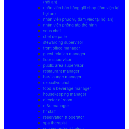
(hôị an)
nhân viên bán hàng gift shop (làm việc tại
hội an)
nhân viên phục vụ (làm việc tại hội an)
nhân viên phòng tập thể hình
sous chef
chef de patie
stewarding supervisor
front office manager
guest relation manager
floor supervisor
public area supervisor
restaurant manager
bar/ lounge manager
executive chef
food & beverage manager
housekeeping manager
director of room
m&e manager
hr staff
reservation & operator
spa therapist
spa supervisor/ trainer