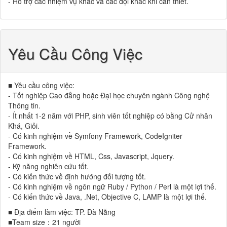
- Hỗ trợ các nhiệm vụ khác và các đội khác khi cần thiết.
Yêu Cầu Công Việc
■ Yêu cầu công việc:
- Tốt nghiệp Cao đẳng hoặc Đại học chuyên ngành Công nghệ
Thông tin.
- Ít nhất 1-2 năm với PHP, sinh viên tốt nghiệp có bằng Cử nhân
Khá, Giỏi.
- Có kinh nghiệm về Symfony Framework, CodeIgniter
Framework.
- Có kinh nghiệm về HTML, Css, Javascript, Jquery.
- Kỹ năng nghiên cứu tốt.
- Có kiến ​​thức về định hướng đối tượng tốt.
- Có kinh nghiệm về ngôn ngữ Ruby / Python / Perl là một lợi thế.
- Có kiến ​​thức về Java, .Net, Objective C, LAMP là một lợi thế.
■ Địa điểm làm việc: TP. Đà Nẵng
■Team size：21 người