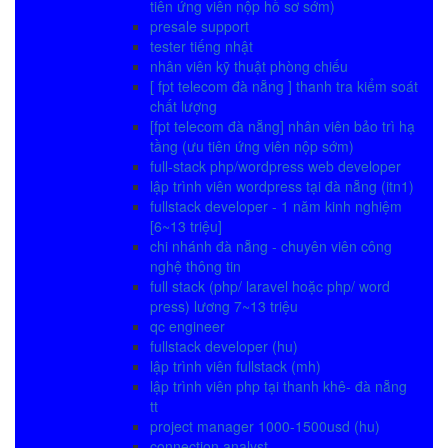
tiên ứng viên nộp hồ sơ sớm)
presale support
tester tiếng nhật
nhân viên kỹ thuật phòng chiếu
[ fpt telecom đà nẵng ] thanh tra kiểm soát
chất lượng
[fpt telecom đà nẵng] nhân viên bảo trì hạ
tầng (ưu tiên ứng viên nộp sớm)
full-stack php/wordpress web developer
lập trình viên wordpress tại đà nẵng (itn1)
fullstack developer - 1 năm kinh nghiệm
[6~13 triệu]
chi nhánh đà nẵng - chuyên viên công
nghệ thông tin
full stack (php/ laravel hoặc php/ word
press) lương 7~13 triệu
qc engineer
fullstack developer (hu)
lập trình viên fullstack (mh)
lập trình viên php tại thanh khê- đà nẵng
tt
project manager 1000-1500usd (hu)
connection analyst