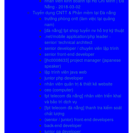
nhân viên kinh doanh tại Hồ Chí Minh | Đà
Nẵng - 2018-03-02
Tuyển dụng CNTT & Phần mềm tại Đà nẵng
trưởng phòng cntt (làm việc tại quảng
nam)
[đà nẵng] fpt shop tuyển nv hỗ trợ kỹ thuật
.net/mobile application/php leader -
senior/ technical architect
senior developer / chuyên viên lập trình
senior front-end developer
[jhc0008633] project manager (japanese
speaker)
lập trình viên java web
junior php developer
nhân viên quản trị & thiết kê website
ceo (computer)
fpt telecom đà nẵng] nhân viên triển khai
và bảo trì dịch vụ
[fpt telecom đà nẵng] thanh tra kiểm soát
chất lượng
(senior / junior) front-end developers
back-end developer
junior qa developer