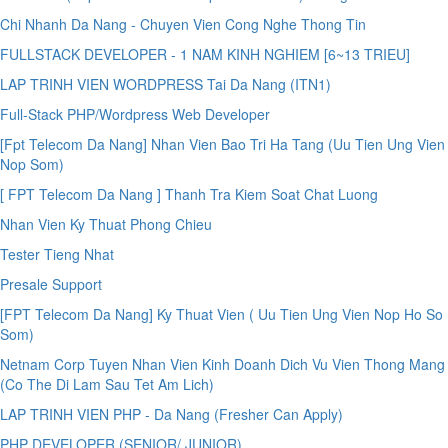
Chi Nhanh Da Nang - Chuyen Vien Cong Nghe Thong Tin
FULLSTACK DEVELOPER - 1 NAM KINH NGHIEM [6~13 TRIEU]
LAP TRINH VIEN WORDPRESS Tai Da Nang (ITN1)
Full-Stack PHP/Wordpress Web Developer
[Fpt Telecom Da Nang] Nhan Vien Bao Tri Ha Tang (Uu Tien Ung Vien
Nop Som)
[ FPT Telecom Da Nang ] Thanh Tra Kiem Soat Chat Luong
Nhan Vien Ky Thuat Phong Chieu
Tester Tieng Nhat
Presale Support
[FPT Telecom Da Nang] Ky Thuat Vien ( Uu Tien Ung Vien Nop Ho So
Som)
Netnam Corp Tuyen Nhan Vien Kinh Doanh Dich Vu Vien Thong Mang
(Co The Di Lam Sau Tet Am Lich)
LAP TRINH VIEN PHP - Da Nang (Fresher Can Apply)
PHP DEVELOPER (SENIOR/ JUNIOR)