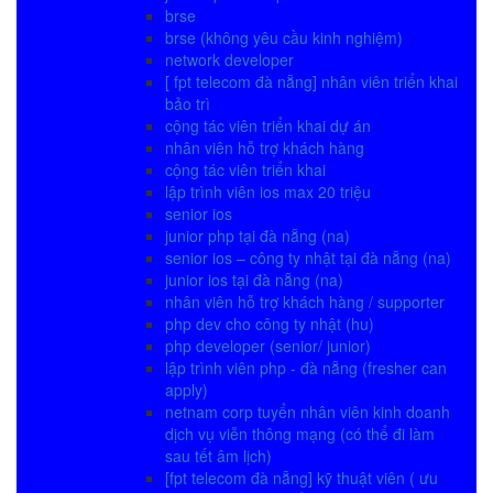
brse
brse (không yêu cầu kinh nghiệm)
network developer
[ fpt telecom đà nẵng] nhân viên triển khai
bảo trì
cộng tác viên triển khai dự án
nhân viên hỗ trợ khách hàng
cộng tác viên triển khai
lập trình viên ios max 20 triệu
senior ios
junior php tại đà nẵng (na)
senior ios – công ty nhật tại đà nẵng (na)
junior ios tại đà nẵng (na)
nhân viên hỗ trợ khách hàng / supporter
php dev cho công ty nhật (hu)
php developer (senior/ junior)
lập trình viên php - đà nẵng (fresher can
apply)
netnam corp tuyển nhân viên kinh doanh
dịch vụ viễn thông mạng (có thể đi làm
sau tết âm lịch)
[fpt telecom đà nẵng] kỹ thuật viên ( ưu