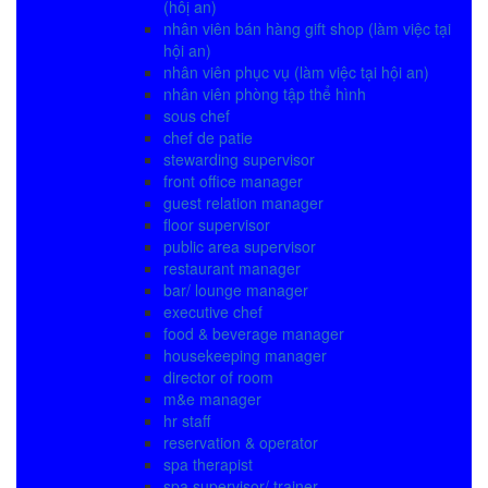
(hôị an)
nhân viên bán hàng gift shop (làm việc tại
hội an)
nhân viên phục vụ (làm việc tại hội an)
nhân viên phòng tập thể hình
sous chef
chef de patie
stewarding supervisor
front office manager
guest relation manager
floor supervisor
public area supervisor
restaurant manager
bar/ lounge manager
executive chef
food & beverage manager
housekeeping manager
director of room
m&e manager
hr staff
reservation & operator
spa therapist
spa supervisor/ trainer