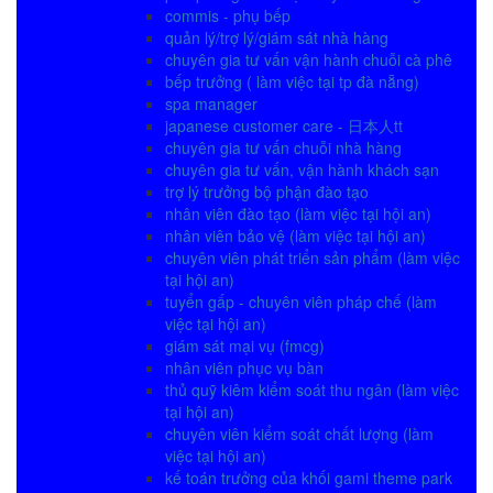
commis - phụ bếp
quản lý/trợ lý/giám sát nhà hàng
chuyên gia tư vấn vận hành chuỗi cà phê
bếp trưởng ( làm việc tại tp đà nẵng)
spa manager
japanese customer care - 日本人tt
chuyên gia tư vấn chuỗi nhà hàng
chuyên gia tư vấn, vận hành khách sạn
trợ lý trưởng bộ phận đào tạo
nhân viên đào tạo (làm việc tại hội an)
nhân viên bảo vệ (làm việc tại hội an)
chuyên viên phát triển sản phẩm (làm việc
tại hội an)
tuyển gấp - chuyên viên pháp chế (làm
việc tại hội an)
giám sát mại vụ (fmcg)
nhân viên phục vụ bàn
thủ quỹ kiêm kiểm soát thu ngân (làm việc
tại hội an)
chuyên viên kiểm soát chất lượng (làm
việc tại hội an)
kế toán trưởng của khối gami theme park