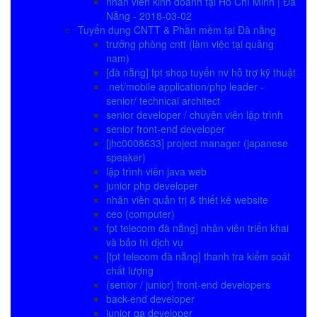
nhân viên kinh doanh tại Hồ Chí Minh | Đà
Nẵng - 2018-03-02
Tuyển dụng CNTT & Phần mềm tại Đà nẵng
trưởng phòng cntt (làm việc tại quảng
nam)
[đà nẵng] fpt shop tuyển nv hỗ trợ kỹ thuật
.net/mobile application/php leader -
senior/ technical architect
senior developer / chuyên viên lập trình
senior front-end developer
[jhc0008633] project manager (japanese
speaker)
lập trình viên java web
junior php developer
nhân viên quản trị & thiết kê website
ceo (computer)
fpt telecom đà nẵng] nhân viên triển khai
và bảo trì dịch vụ
[fpt telecom đà nẵng] thanh tra kiểm soát
chất lượng
(senior / junior) front-end developers
back-end developer
junior qa developer