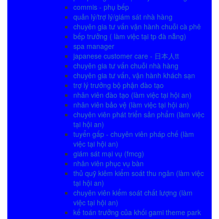
commis - phụ bếp
quản lý/trợ lý/giám sát nhà hàng
chuyên gia tư vấn vận hành chuỗi cà phê
bếp trưởng ( làm việc tại tp đà nẵng)
spa manager
japanese customer care - 日本人tt
chuyên gia tư vấn chuỗi nhà hàng
chuyên gia tư vấn, vận hành khách sạn
trợ lý trưởng bộ phận đào tạo
nhân viên đào tạo (làm việc tại hội an)
nhân viên bảo vệ (làm việc tại hội an)
chuyên viên phát triển sản phẩm (làm việc
tại hội an)
tuyển gấp - chuyên viên pháp chế (làm
việc tại hội an)
giám sát mại vụ (fmcg)
nhân viên phục vụ bàn
thủ quỹ kiêm kiểm soát thu ngân (làm việc
tại hội an)
chuyên viên kiểm soát chất lượng (làm
việc tại hội an)
kế toán trưởng của khối gami theme park