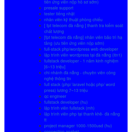
tiên ứng viên nộp hồ sơ sớm)
presale support
tester tiếng nhật
nhân viên kỹ thuật phòng chiếu
[ fpt telecom đà nẵng ] thanh tra kiểm soát
chất lượng
[fpt telecom đà nẵng] nhân viên bảo trì hạ
tầng (ưu tiên ứng viên nộp sớm)
full-stack php/wordpress web developer
lập trình viên wordpress tại đà nẵng (itn1)
fullstack developer - 1 năm kinh nghiệm
[6~13 triệu]
chi nhánh đà nẵng - chuyên viên công
nghệ thông tin
full stack (php/ laravel hoặc php/ word
press) lương 7~13 triệu
qc engineer
fullstack developer (hu)
lập trình viên fullstack (mh)
lập trình viên php tại thanh khê- đà nẵng
tt
project manager 1000-1500usd (hu)
connection analyst