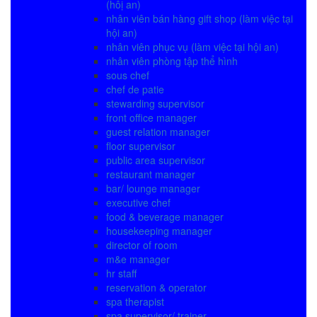
(hôị an)
nhân viên bán hàng gift shop (làm việc tại
hội an)
nhân viên phục vụ (làm việc tại hội an)
nhân viên phòng tập thể hình
sous chef
chef de patie
stewarding supervisor
front office manager
guest relation manager
floor supervisor
public area supervisor
restaurant manager
bar/ lounge manager
executive chef
food & beverage manager
housekeeping manager
director of room
m&e manager
hr staff
reservation & operator
spa therapist
spa supervisor/ trainer