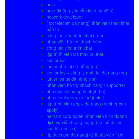
brse
brse (không yêu cầu kinh nghiệm)
network developer
[ fpt telecom đà nẵng] nhân viên triển khai
bảo trì
cộng tác viên triển khai dự án
nhân viên hỗ trợ khách hàng
cộng tác viên triển khai
lập trình viên ios max 20 triệu
senior ios
junior php tại đà nẵng (na)
senior ios – công ty nhật tại đà nẵng (na)
junior ios tại đà nẵng (na)
nhân viên hỗ trợ khách hàng / supporter
php dev cho công ty nhật (hu)
php developer (senior/ junior)
lập trình viên php - đà nẵng (fresher can
apply)
netnam corp tuyển nhân viên kinh doanh
dịch vụ viễn thông mạng (có thể đi làm
sau tết âm lịch)
[fpt telecom đà nẵng] kỹ thuật viên ( ưu