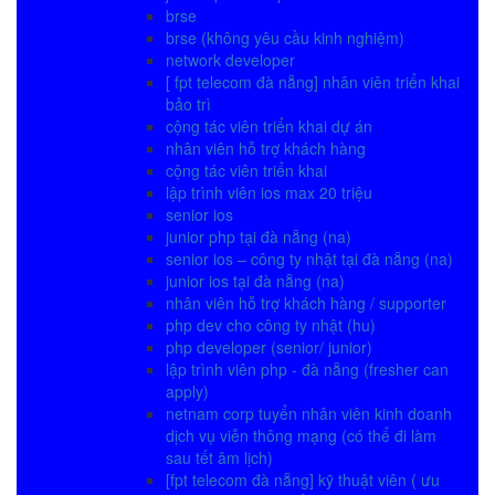
brse
brse (không yêu cầu kinh nghiệm)
network developer
[ fpt telecom đà nẵng] nhân viên triển khai
bảo trì
cộng tác viên triển khai dự án
nhân viên hỗ trợ khách hàng
cộng tác viên triển khai
lập trình viên ios max 20 triệu
senior ios
junior php tại đà nẵng (na)
senior ios – công ty nhật tại đà nẵng (na)
junior ios tại đà nẵng (na)
nhân viên hỗ trợ khách hàng / supporter
php dev cho công ty nhật (hu)
php developer (senior/ junior)
lập trình viên php - đà nẵng (fresher can
apply)
netnam corp tuyển nhân viên kinh doanh
dịch vụ viễn thông mạng (có thể đi làm
sau tết âm lịch)
[fpt telecom đà nẵng] kỹ thuật viên ( ưu