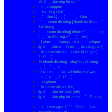
tiên ứng viên nộp hồ sơ sớm)
presale support
tester tiếng nhật
nhân viên kỹ thuật phòng chiếu
[ fpt telecom đà nẵng ] thanh tra kiểm soát
chất lượng
[fpt telecom đà nẵng] nhân viên bảo trì hạ
tầng (ưu tiên ứng viên nộp sớm)
full-stack php/wordpress web developer
lập trình viên wordpress tại đà nẵng (itn1)
fullstack developer - 1 năm kinh nghiệm
[6~13 triệu]
chi nhánh đà nẵng - chuyên viên công
nghệ thông tin
full stack (php/ laravel hoặc php/ word
press) lương 7~13 triệu
qc engineer
fullstack developer (hu)
lập trình viên fullstack (mh)
lập trình viên php tại thanh khê- đà nẵng
tt
project manager 1000-1500usd (hu)
connection analyst