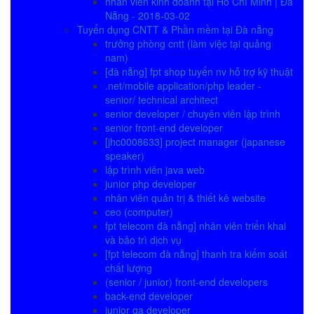
nhân viên kinh doanh tại Hồ Chí Minh | Đà
Nẵng - 2018-03-02
Tuyển dụng CNTT & Phần mềm tại Đà nẵng
trưởng phòng cntt (làm việc tại quảng
nam)
[đà nẵng] fpt shop tuyển nv hỗ trợ kỹ thuật
.net/mobile application/php leader -
senior/ technical architect
senior developer / chuyên viên lập trình
senior front-end developer
[jhc0008633] project manager (japanese
speaker)
lập trình viên java web
junior php developer
nhân viên quản trị & thiết kê website
ceo (computer)
fpt telecom đà nẵng] nhân viên triển khai
và bảo trì dịch vụ
[fpt telecom đà nẵng] thanh tra kiểm soát
chất lượng
(senior / junior) front-end developers
back-end developer
junior qa developer