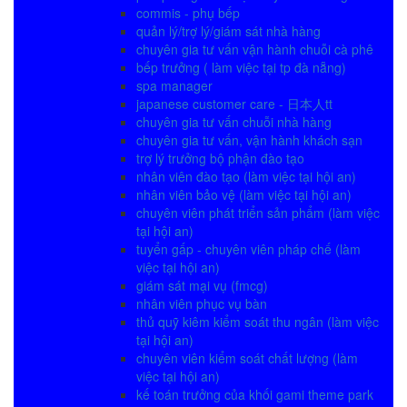
commis - phụ bếp
quản lý/trợ lý/giám sát nhà hàng
chuyên gia tư vấn vận hành chuỗi cà phê
bếp trưởng ( làm việc tại tp đà nẵng)
spa manager
japanese customer care - 日本人tt
chuyên gia tư vấn chuỗi nhà hàng
chuyên gia tư vấn, vận hành khách sạn
trợ lý trưởng bộ phận đào tạo
nhân viên đào tạo (làm việc tại hội an)
nhân viên bảo vệ (làm việc tại hội an)
chuyên viên phát triển sản phẩm (làm việc
tại hội an)
tuyển gấp - chuyên viên pháp chế (làm
việc tại hội an)
giám sát mại vụ (fmcg)
nhân viên phục vụ bàn
thủ quỹ kiêm kiểm soát thu ngân (làm việc
tại hội an)
chuyên viên kiểm soát chất lượng (làm
việc tại hội an)
kế toán trưởng của khối gami theme park