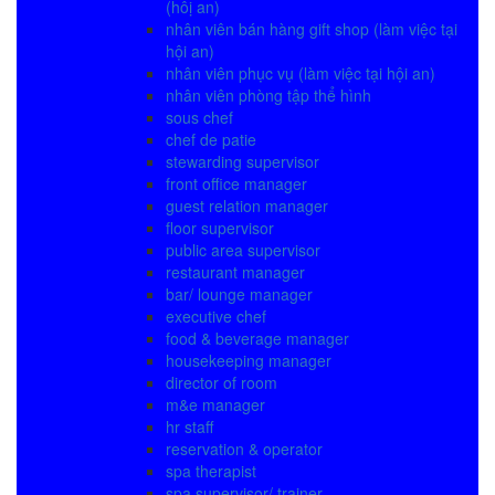
(hôị an)
nhân viên bán hàng gift shop (làm việc tại
hội an)
nhân viên phục vụ (làm việc tại hội an)
nhân viên phòng tập thể hình
sous chef
chef de patie
stewarding supervisor
front office manager
guest relation manager
floor supervisor
public area supervisor
restaurant manager
bar/ lounge manager
executive chef
food & beverage manager
housekeeping manager
director of room
m&e manager
hr staff
reservation & operator
spa therapist
spa supervisor/ trainer