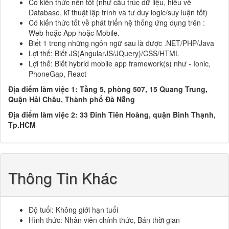
Có kiến thức nền tốt (như cấu trúc dữ liệu, hiểu về
Database, kĩ thuật lập trình và tư duy logic/suy luận tốt)
Có kiến thức tốt về phát triển hệ thống ứng dụng trên :
Web hoặc App hoặc Mobile.
Biết 1 trong những ngôn ngữ sau là được .NET/PHP/Java
Lợi thế: Biết JS(AngularJS/JQuery)/CSS/HTML
Lợi thế: Biết hybrid mobile app framework(s) như - Ionic,
PhoneGap, React
Địa điểm làm việc 1: Tầng 5, phòng 507, 15 Quang Trung,
Quận Hải Châu, Thành phố Đà Nẵng
Địa điểm làm việc 2: 33 Đinh Tiên Hoàng, quận Bình Thạnh,
Tp.HCM
Thông Tin Khác
Độ tuổi: Không giới hạn tuổi
Hình thức: Nhân viên chính thức, Bán thời gian