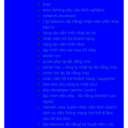
brse
brse (không yêu cầu kinh nghiệm)
network developer
[ fpt telecom đà nẵng] nhân viên triển khai
bảo trì
cộng tác viên triển khai dự án
nhân viên hỗ trợ khách hàng
cộng tác viên triển khai
lập trình viên ios max 20 triệu
senior ios
junior php tại đà nẵng (na)
senior ios – công ty nhật tại đà nẵng (na)
junior ios tại đà nẵng (na)
nhân viên hỗ trợ khách hàng / supporter
php dev cho công ty nhật (hu)
php developer (senior/ junior)
lập trình viên php - đà nẵng (fresher can
apply)
netnam corp tuyển nhân viên kinh doanh
dịch vụ viễn thông mạng (có thể đi làm
sau tết âm lịch)
[fpt telecom đà nẵng] kỹ thuật viên ( ưu