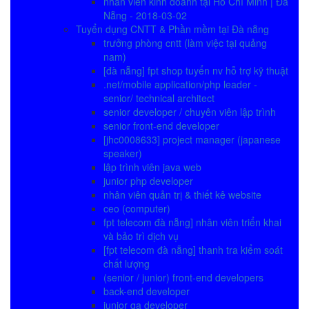
nhân viên kinh doanh tại Hồ Chí Minh | Đà
Nẵng - 2018-03-02
Tuyển dụng CNTT & Phần mềm tại Đà nẵng
trưởng phòng cntt (làm việc tại quảng
nam)
[đà nẵng] fpt shop tuyển nv hỗ trợ kỹ thuật
.net/mobile application/php leader -
senior/ technical architect
senior developer / chuyên viên lập trình
senior front-end developer
[jhc0008633] project manager (japanese
speaker)
lập trình viên java web
junior php developer
nhân viên quản trị & thiết kê website
ceo (computer)
fpt telecom đà nẵng] nhân viên triển khai
và bảo trì dịch vụ
[fpt telecom đà nẵng] thanh tra kiểm soát
chất lượng
(senior / junior) front-end developers
back-end developer
junior qa developer