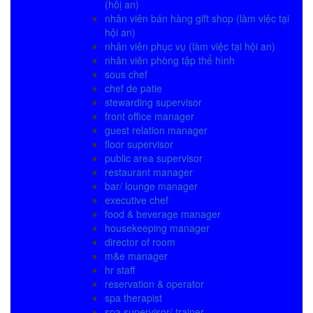
(hôị an)
nhân viên bán hàng gift shop (làm việc tại
hội an)
nhân viên phục vụ (làm việc tại hội an)
nhân viên phòng tập thể hình
sous chef
chef de patie
stewarding supervisor
front office manager
guest relation manager
floor supervisor
public area supervisor
restaurant manager
bar/ lounge manager
executive chef
food & beverage manager
housekeeping manager
director of room
m&e manager
hr staff
reservation & operator
spa therapist
spa supervisor/ trainer