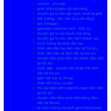
commis - phụ bếp
quản lý/trợ lý/giám sát nhà hàng
chuyên gia tư vấn vận hành chuỗi cà phê
bếp trưởng ( làm việc tại tp đà nẵng)
spa manager
japanese customer care - 日本人tt
chuyên gia tư vấn chuỗi nhà hàng
chuyên gia tư vấn, vận hành khách sạn
trợ lý trưởng bộ phận đào tạo
nhân viên đào tạo (làm việc tại hội an)
nhân viên bảo vệ (làm việc tại hội an)
chuyên viên phát triển sản phẩm (làm việc
tại hội an)
tuyển gấp - chuyên viên pháp chế (làm
việc tại hội an)
giám sát mại vụ (fmcg)
nhân viên phục vụ bàn
thủ quỹ kiêm kiểm soát thu ngân (làm việc
tại hội an)
chuyên viên kiểm soát chất lượng (làm
việc tại hội an)
kế toán trưởng của khối gami theme park