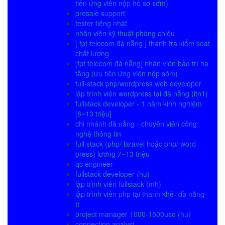
tiên ứng viên nộp hồ sơ sớm)
presale support
tester tiếng nhật
nhân viên kỹ thuật phòng chiếu
[ fpt telecom đà nẵng ] thanh tra kiểm soát
chất lượng
[fpt telecom đà nẵng] nhân viên bảo trì hạ
tầng (ưu tiên ứng viên nộp sớm)
full-stack php/wordpress web developer
lập trình viên wordpress tại đà nẵng (itn1)
fullstack developer - 1 năm kinh nghiệm
[6~13 triệu]
chi nhánh đà nẵng - chuyên viên công
nghệ thông tin
full stack (php/ laravel hoặc php/ word
press) lương 7~13 triệu
qc engineer
fullstack developer (hu)
lập trình viên fullstack (mh)
lập trình viên php tại thanh khê- đà nẵng
tt
project manager 1000-1500usd (hu)
connection analyst