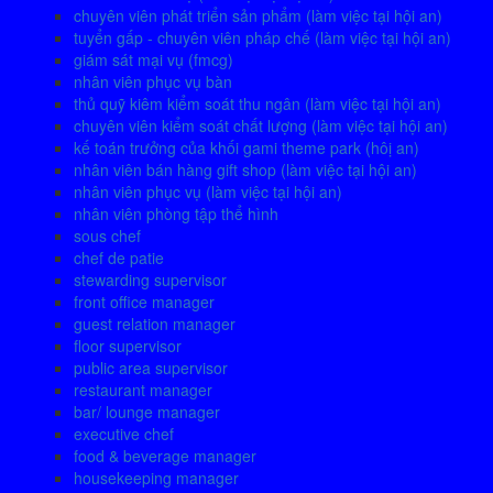
chuyên viên phát triển sản phẩm (làm việc tại hội an)
tuyển gấp - chuyên viên pháp chế (làm việc tại hội an)
giám sát mại vụ (fmcg)
nhân viên phục vụ bàn
thủ quỹ kiêm kiểm soát thu ngân (làm việc tại hội an)
chuyên viên kiểm soát chất lượng (làm việc tại hội an)
kế toán trưởng của khối gami theme park (hôị an)
nhân viên bán hàng gift shop (làm việc tại hội an)
nhân viên phục vụ (làm việc tại hội an)
nhân viên phòng tập thể hình
sous chef
chef de patie
stewarding supervisor
front office manager
guest relation manager
floor supervisor
public area supervisor
restaurant manager
bar/ lounge manager
executive chef
food & beverage manager
housekeeping manager