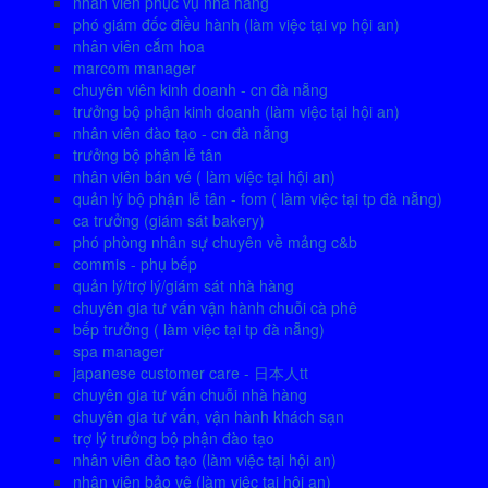
nhân viên phục vụ nhà hàng
phó giám đốc điều hành (làm việc tại vp hội an)
nhân viên cắm hoa
marcom manager
chuyên viên kinh doanh - cn đà nẵng
trưởng bộ phận kinh doanh (làm việc tại hội an)
nhân viên đào tạo - cn đà nẵng
trưởng bộ phận lễ tân
nhân viên bán vé ( làm việc tại hội an)
quản lý bộ phận lễ tân - fom ( làm việc tại tp đà nẵng)
ca trưởng (giám sát bakery)
phó phòng nhân sự chuyên về mảng c&b
commis - phụ bếp
quản lý/trợ lý/giám sát nhà hàng
chuyên gia tư vấn vận hành chuỗi cà phê
bếp trưởng ( làm việc tại tp đà nẵng)
spa manager
japanese customer care - 日本人tt
chuyên gia tư vấn chuỗi nhà hàng
chuyên gia tư vấn, vận hành khách sạn
trợ lý trưởng bộ phận đào tạo
nhân viên đào tạo (làm việc tại hội an)
nhân viên bảo vệ (làm việc tại hội an)