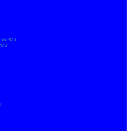
phia PMS
 PMS
ợp