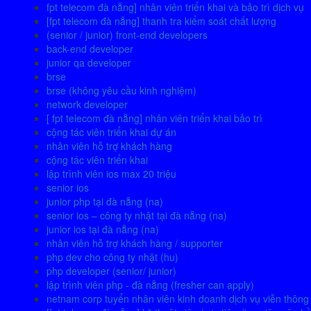
fpt telecom đà nẵng] nhân viên triển khai và bảo trì dịch vụ
[fpt telecom đà nẵng] thanh tra kiểm soát chất lượng
(senior / junior) front-end developers
back-end developer
junior qa developer
brse
brse (không yêu cầu kinh nghiệm)
network developer
[ fpt telecom đà nẵng] nhân viên triển khai bảo trì
cộng tác viên triển khai dự án
nhân viên hỗ trợ khách hàng
cộng tác viên triển khai
lập trình viên ios max 20 triệu
senior ios
junior php tại đà nẵng (na)
senior ios – công ty nhật tại đà nẵng (na)
junior ios tại đà nẵng (na)
nhân viên hỗ trợ khách hàng / supporter
php dev cho công ty nhật (hu)
php developer (senior/ junior)
lập trình viên php - đà nẵng (fresher can apply)
netnam corp tuyển nhân viên kinh doanh dịch vụ viễn thông 