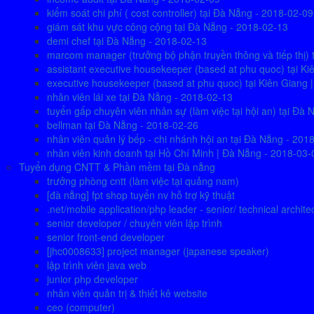
kiểm soát chi phí ( cost controller) tại Đà Nẵng - 2018-02-09
giám sát khu vực công cộng tại Đà Nẵng - 2018-02-13
demi chef tại Đà Nẵng - 2018-02-13
marcom manager (trưởng bộ phận truyền thông và tiếp thị) 
assistant executive housekeeper (based at phu quoc) tại K
executive housekeeper (based at phu quoc) tại Kiên Giang 
nhân viên lái xe tại Đà Nẵng - 2018-02-13
tuyển gấp chuyên viên nhân sự (làm việc tại hội an) tại Đ
bellman tại Đà Nẵng - 2018-02-26
nhân viên quản lý bếp - chi nhánh hội an tại Đà Nẵng - 201
nhân viên kinh doanh tại Hồ Chí Minh | Đà Nẵng - 2018-03-
Tuyển dụng CNTT & Phần mềm tại Đà nẵng
trưởng phòng cntt (làm việc tại quảng nam)
[đà nẵng] fpt shop tuyển nv hỗ trợ kỹ thuật
.net/mobile application/php leader - senior/ technical archite
senior developer / chuyên viên lập trình
senior front-end developer
[jhc0008633] project manager (japanese speaker)
lập trình viên java web
junior php developer
nhân viên quản trị & thiết kê website
ceo (computer)