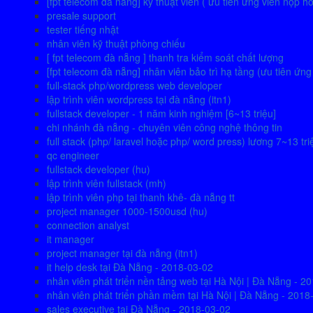
[fpt telecom đà nẵng] kỹ thuật viên ( ưu tiên ứng viên nộp h
presale support
tester tiếng nhật
nhân viên kỹ thuật phòng chiếu
[ fpt telecom đà nẵng ] thanh tra kiểm soát chất lượng
[fpt telecom đà nẵng] nhân viên bảo trì hạ tầng (ưu tiên ứn
full-stack php/wordpress web developer
lập trình viên wordpress tại đà nẵng (itn1)
fullstack developer - 1 năm kinh nghiệm [6~13 triệu]
chi nhánh đà nẵng - chuyên viên công nghệ thông tin
full stack (php/ laravel hoặc php/ word press) lương 7~13 tri
qc engineer
fullstack developer (hu)
lập trình viên fullstack (mh)
lập trình viên php tại thanh khê- đà nẵng tt
project manager 1000-1500usd (hu)
connection analyst
it manager
project manager tại đà nẵng (itn1)
it help desk tại Đà Nẵng - 2018-03-02
nhân viên phát triển nền tảng web tại Hà Nội | Đà Nẵng - 2
nhân viên phát triển phần mềm tại Hà Nội | Đà Nẵng - 2018
sales executive tại Đà Nẵng - 2018-03-02