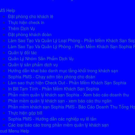
MS Help
Đặt phòng cho khách lẽ
Thực hiện check in
Thêm Dịch Vụ
Đặt phòng khách đoàn
Làm Sao Tạo Và Quản Lý Loại Phòng - Phần Mềm Khách Sạn So
Làm Sao Tạo Và Quản Lý Phòng - Phần Mềm Khách Sạn Sophia
Quản lý đối tác
Quản Lý Nhóm Sản Phẩm Dịch Vụ
Quản lý sản phẩm dịch vụ
Hướng dẫn khai báo danh mục tầng-khối trong khách sạn
Sophia PMS - Chạy sớm tiền phòng cho đoàn
Làm sao thực hiện Check Out - Phần Mềm Khách Sạn Sophia
In Bill Tạm Tính - Phần Mềm Khách Sạn Sophia
Phần mềm quản lý khách sạn Sophia - Xem báo cáo doanh thu
Phần mềm quản lý khách sạn - xem báo cáo thu ngân
Phần mềm khách sạn Sophia PMS - Báo Cáo Doanh Thu Tổng H
Thực hiện gộp bill
Sophia PMS - Hướng dẫn các nghiệp vụ lễ tân
Các loại báo cáo trong phần mềm quản lý khách sạn
loud Menu Help