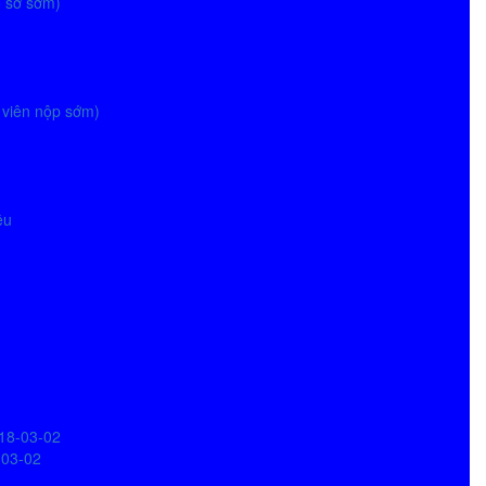
ồ sơ sớm)
g viên nộp sớm)
ệu
018-03-02
-03-02