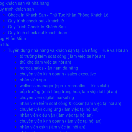
log khách sạn và nhà hàng
y trình khách sạn
Check In Khách Sạn - Thủ Tục Nhận Phòng Khách Lẽ
Quy trình check out - khách lẽ
Quy Trình Check In Khách Sạn
Quy trinh check out khach doan
log Phần Mềm
n tức
Tuyển dụng nhà hàng và khách sạn tại Đà nẵng - Huế và Hội an
tổ trưởng kiểm soát cổng ( làm việc tại hội an)
thủ kho (làm việc tại hội an)
horeca sales - ân nam đà nẵng
chuyên viên kinh doanh / sales executive
nhân viên spa
wellness manager (spa + recreation + kids club)
bếp trưởng (nhà hàng trung hoa, làm việc tại hội an)
chuyên viên digital marketing
nhân viên kiểm soát cổng & locker (làm việc tại hội an)
chuyên viên cung ứng (làm việc tại hội an)
nhân viên điều vận (làm việc tại hội an)
chuyên viên kinh doanh (làm việc tại hội an)
nhân viên cskh (làm việc tại hội an)