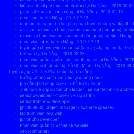
kiểm soát chi phí ( cost controller) tại Đà Nẵng - 2018-02-09
giám sát khu vực công cộng tại Đà Nẵng - 2018-02-13
demi chef tại Đà Nẵng - 2018-02-13
marcom manager (trưởng bộ phận truyền thông và tiếp thị) 
assistant executive housekeeper (based at phu quoc) tại K
executive housekeeper (based at phu quoc) tại Kiên Giang 
nhân viên lái xe tại Đà Nẵng - 2018-02-13
tuyển gấp chuyên viên nhân sự (làm việc tại hội an) tại Đ
bellman tại Đà Nẵng - 2018-02-26
nhân viên quản lý bếp - chi nhánh hội an tại Đà Nẵng - 201
nhân viên kinh doanh tại Hồ Chí Minh | Đà Nẵng - 2018-03-
Tuyển dụng CNTT & Phần mềm tại Đà nẵng
trưởng phòng cntt (làm việc tại quảng nam)
[đà nẵng] fpt shop tuyển nv hỗ trợ kỹ thuật
.net/mobile application/php leader - senior/ technical archite
senior developer / chuyên viên lập trình
senior front-end developer
[jhc0008633] project manager (japanese speaker)
lập trình viên java web
junior php developer
nhân viên quản trị & thiết kê website
ceo (computer)