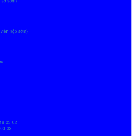
ồ sơ sớm)
g viên nộp sớm)
ệu
018-03-02
-03-02