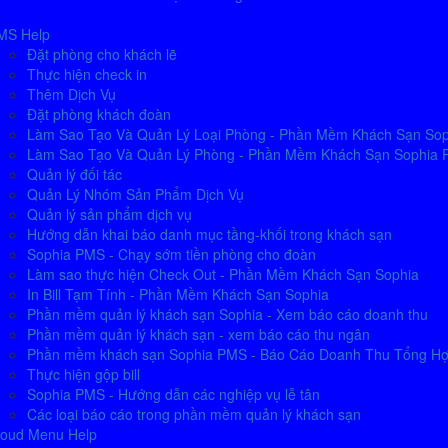
MS Help
Đặt phòng cho khách lẽ
Thực hiện check in
Thêm Dịch Vụ
Đặt phòng khách đoàn
Làm Sao Tạo Và Quản Lý Loại Phòng - Phần Mềm Khách Sạn So
Làm Sao Tạo Và Quản Lý Phòng - Phần Mềm Khách Sạn Sophia
Quản lý đối tác
Quản Lý Nhóm Sản Phẩm Dịch Vụ
Quản lý sản phẩm dịch vụ
Hướng dẫn khai báo danh mục tầng-khối trong khách sạn
Sophia PMS - Chạy sớm tiền phòng cho đoàn
Làm sao thực hiện Check Out - Phần Mềm Khách Sạn Sophia
In Bill Tạm Tính - Phần Mềm Khách Sạn Sophia
Phần mềm quản lý khách sạn Sophia - Xem báo cáo doanh thu
Phần mềm quản lý khách sạn - xem báo cáo thu ngân
Phần mềm khách sạn Sophia PMS - Báo Cáo Doanh Thu Tổng H
Thực hiện gộp bill
Sophia PMS - Hướng dẫn các nghiệp vụ lễ tân
Các loại báo cáo trong phần mềm quản lý khách sạn
loud Menu Help