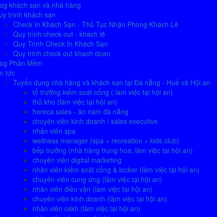
log khách sạn và nhà hàng
y trình khách sạn
Check In Khách Sạn - Thủ Tục Nhận Phòng Khách Lẽ
Quy trình check out - khách lẽ
Quy Trình Check In Khách Sạn
Quy trinh check out khach doan
log Phần Mềm
n tức
Tuyển dụng nhà hàng và khách sạn tại Đà nẵng - Huế và Hội an
tổ trưởng kiểm soát cổng ( làm việc tại hội an)
thủ kho (làm việc tại hội an)
horeca sales - ân nam đà nẵng
chuyên viên kinh doanh / sales executive
nhân viên spa
wellness manager (spa + recreation + kids club)
bếp trưởng (nhà hàng trung hoa, làm việc tại hội an)
chuyên viên digital marketing
nhân viên kiểm soát cổng & locker (làm việc tại hội an)
chuyên viên cung ứng (làm việc tại hội an)
nhân viên điều vận (làm việc tại hội an)
chuyên viên kinh doanh (làm việc tại hội an)
nhân viên cskh (làm việc tại hội an)