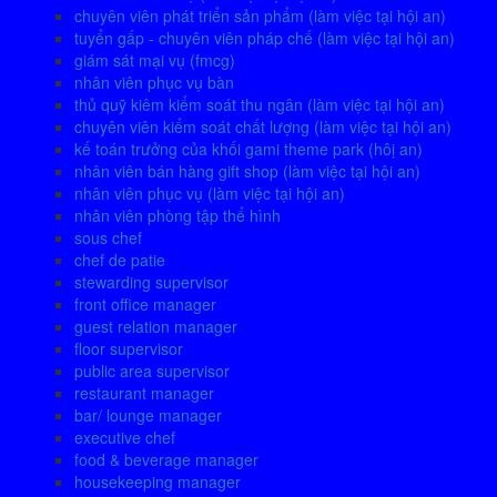
chuyên viên phát triển sản phẩm (làm việc tại hội an)
tuyển gấp - chuyên viên pháp chế (làm việc tại hội an)
giám sát mại vụ (fmcg)
nhân viên phục vụ bàn
thủ quỹ kiêm kiểm soát thu ngân (làm việc tại hội an)
chuyên viên kiểm soát chất lượng (làm việc tại hội an)
kế toán trưởng của khối gami theme park (hôị an)
nhân viên bán hàng gift shop (làm việc tại hội an)
nhân viên phục vụ (làm việc tại hội an)
nhân viên phòng tập thể hình
sous chef
chef de patie
stewarding supervisor
front office manager
guest relation manager
floor supervisor
public area supervisor
restaurant manager
bar/ lounge manager
executive chef
food & beverage manager
housekeeping manager