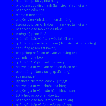
nhân viên phục vụ nhà hàng
phó giám đốc điều hành (làm việc tại vp hội an)
nhân viên cắm hoa
marcom manager
chuyên viên kinh doanh - cn đà nẵng
trưởng bộ phận kinh doanh (làm việc tại hội an)
nhân viên đào tạo - cn đà nẵng
trưởng bộ phận lễ tân
nhân viên bán vé ( làm việc tại hội an)
quản lý bộ phận lễ tân - fom ( làm việc tại tp đà nẵng)
ca trưởng (giám sát bakery)
phó phòng nhân sự chuyên về mảng c&b
commis - phụ bếp
quản lý/trợ lý/giám sát nhà hàng
chuyên gia tư vấn vận hành chuỗi cà phê
bếp trưởng ( làm việc tại tp đà nẵng)
spa manager
japanese customer care - 日本人tt
chuyên gia tư vấn chuỗi nhà hàng
chuyên gia tư vấn, vận hành khách sạn
trợ lý trưởng bộ phận đào tạo
nhân viên đào tạo (làm việc tại hội an)
nhân viên bảo vệ (làm việc tại hội an)