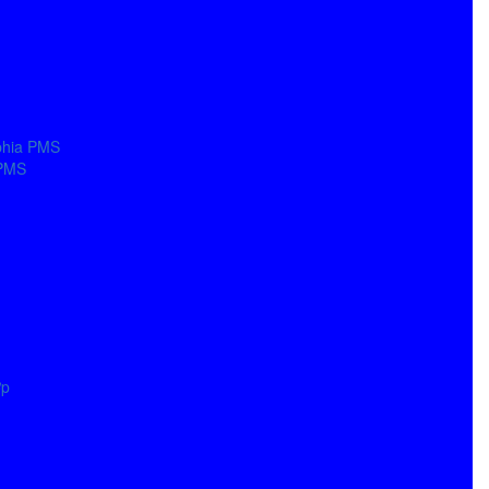
phia PMS
 PMS
ợp