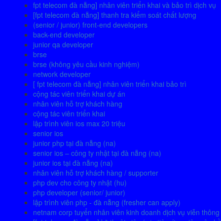
fpt telecom đà nẵng] nhân viên triển khai và bảo trì dịch vụ
[fpt telecom đà nẵng] thanh tra kiểm soát chất lượng
(senior / junior) front-end developers
back-end developer
junior qa developer
brse
brse (không yêu cầu kinh nghiệm)
network developer
[ fpt telecom đà nẵng] nhân viên triển khai bảo trì
cộng tác viên triển khai dự án
nhân viên hỗ trợ khách hàng
cộng tác viên triển khai
lập trình viên ios max 20 triệu
senior ios
junior php tại đà nẵng (na)
senior ios – công ty nhật tại đà nẵng (na)
junior ios tại đà nẵng (na)
nhân viên hỗ trợ khách hàng / supporter
php dev cho công ty nhật (hu)
php developer (senior/ junior)
lập trình viên php - đà nẵng (fresher can apply)
netnam corp tuyển nhân viên kinh doanh dịch vụ viễn thông 