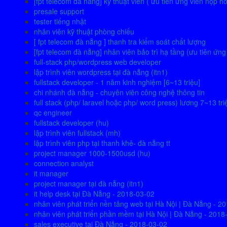
[fpt telecom đà nẵng] kỹ thuật viên ( ưu tiên ứng viên nộp h
presale support
tester tiếng nhật
nhân viên kỹ thuật phòng chiếu
[ fpt telecom đà nẵng ] thanh tra kiểm soát chất lượng
[fpt telecom đà nẵng] nhân viên bảo trì hạ tầng (ưu tiên ứn
full-stack php/wordpress web developer
lập trình viên wordpress tại đà nẵng (itn1)
fullstack developer - 1 năm kinh nghiệm [6~13 triệu]
chi nhánh đà nẵng - chuyên viên công nghệ thông tin
full stack (php/ laravel hoặc php/ word press) lương 7~13 tri
qc engineer
fullstack developer (hu)
lập trình viên fullstack (mh)
lập trình viên php tại thanh khê- đà nẵng tt
project manager 1000-1500usd (hu)
connection analyst
it manager
project manager tại đà nẵng (itn1)
it help desk tại Đà Nẵng - 2018-03-02
nhân viên phát triển nền tảng web tại Hà Nội | Đà Nẵng - 2
nhân viên phát triển phần mềm tại Hà Nội | Đà Nẵng - 2018
sales executive tại Đà Nẵng - 2018-03-02