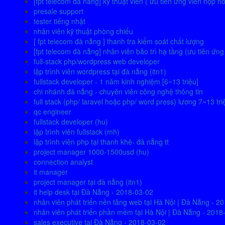
[fpt telecom đà nẵng] kỹ thuật viên ( ưu tiên ứng viên nộp h
presale support
tester tiếng nhật
nhân viên kỹ thuật phòng chiếu
[ fpt telecom đà nẵng ] thanh tra kiểm soát chất lượng
[fpt telecom đà nẵng] nhân viên bảo trì hạ tầng (ưu tiên ứn
full-stack php/wordpress web developer
lập trình viên wordpress tại đà nẵng (itn1)
fullstack developer - 1 năm kinh nghiệm [6~13 triệu]
chi nhánh đà nẵng - chuyên viên công nghệ thông tin
full stack (php/ laravel hoặc php/ word press) lương 7~13 tri
qc engineer
fullstack developer (hu)
lập trình viên fullstack (mh)
lập trình viên php tại thanh khê- đà nẵng tt
project manager 1000-1500usd (hu)
connection analyst
it manager
project manager tại đà nẵng (itn1)
it help desk tại Đà Nẵng - 2018-03-02
nhân viên phát triển nền tảng web tại Hà Nội | Đà Nẵng - 2
nhân viên phát triển phần mềm tại Hà Nội | Đà Nẵng - 2018
sales executive tại Đà Nẵng - 2018-03-02