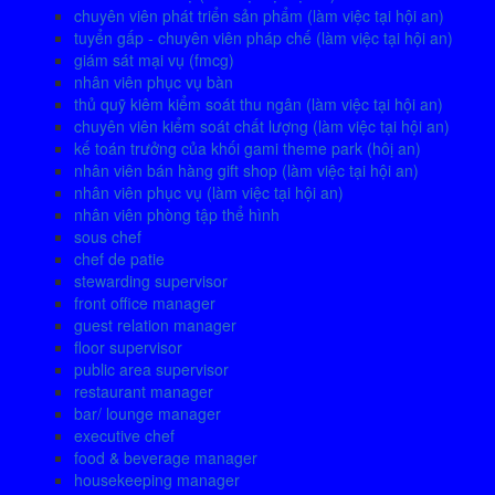
chuyên viên phát triển sản phẩm (làm việc tại hội an)
tuyển gấp - chuyên viên pháp chế (làm việc tại hội an)
giám sát mại vụ (fmcg)
nhân viên phục vụ bàn
thủ quỹ kiêm kiểm soát thu ngân (làm việc tại hội an)
chuyên viên kiểm soát chất lượng (làm việc tại hội an)
kế toán trưởng của khối gami theme park (hôị an)
nhân viên bán hàng gift shop (làm việc tại hội an)
nhân viên phục vụ (làm việc tại hội an)
nhân viên phòng tập thể hình
sous chef
chef de patie
stewarding supervisor
front office manager
guest relation manager
floor supervisor
public area supervisor
restaurant manager
bar/ lounge manager
executive chef
food & beverage manager
housekeeping manager