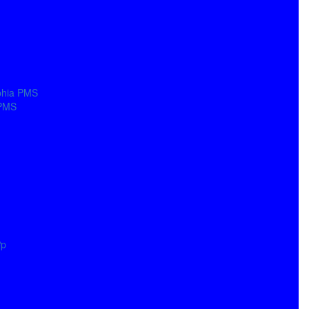
phia PMS
 PMS
ợp