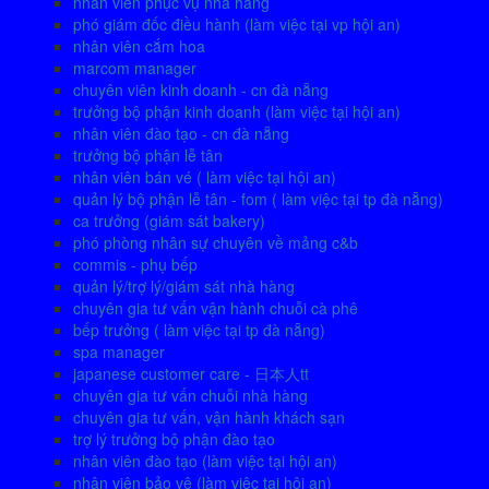
nhân viên phục vụ nhà hàng
phó giám đốc điều hành (làm việc tại vp hội an)
nhân viên cắm hoa
marcom manager
chuyên viên kinh doanh - cn đà nẵng
trưởng bộ phận kinh doanh (làm việc tại hội an)
nhân viên đào tạo - cn đà nẵng
trưởng bộ phận lễ tân
nhân viên bán vé ( làm việc tại hội an)
quản lý bộ phận lễ tân - fom ( làm việc tại tp đà nẵng)
ca trưởng (giám sát bakery)
phó phòng nhân sự chuyên về mảng c&b
commis - phụ bếp
quản lý/trợ lý/giám sát nhà hàng
chuyên gia tư vấn vận hành chuỗi cà phê
bếp trưởng ( làm việc tại tp đà nẵng)
spa manager
japanese customer care - 日本人tt
chuyên gia tư vấn chuỗi nhà hàng
chuyên gia tư vấn, vận hành khách sạn
trợ lý trưởng bộ phận đào tạo
nhân viên đào tạo (làm việc tại hội an)
nhân viên bảo vệ (làm việc tại hội an)