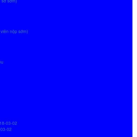
ồ sơ sớm)
g viên nộp sớm)
ệu
018-03-02
-03-02