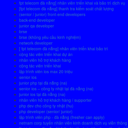
fpt telecom đà nẵng] nhân viên triển khai và bảo trì dịch vụ
[fpt telecom đà nẵng] thanh tra kiểm soát chất lượng
(senior / junior) front-end developers
back-end developer
junior qa developer
brse
brse (không yêu cầu kinh nghiệm)
network developer
[ fpt telecom đà nẵng] nhân viên triển khai bảo trì
cộng tác viên triển khai dự án
nhân viên hỗ trợ khách hàng
cộng tác viên triển khai
lập trình viên ios max 20 triệu
senior ios
junior php tại đà nẵng (na)
senior ios – công ty nhật tại đà nẵng (na)
junior ios tại đà nẵng (na)
nhân viên hỗ trợ khách hàng / supporter
php dev cho công ty nhật (hu)
php developer (senior/ junior)
lập trình viên php - đà nẵng (fresher can apply)
netnam corp tuyển nhân viên kinh doanh dịch vụ viễn thông 