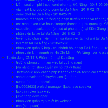
kiểm soát chi phí ( cost controller) tại Đà Nẵng - 2018-02-09
giám sát khu vực công cộng tại Đà Nẵng - 2018-02-13
demi chef tại Đà Nẵng - 2018-02-13
marcom manager (trưởng bộ phận truyền thông và tiếp thị) 
assistant executive housekeeper (based at phu quoc) tại K
executive housekeeper (based at phu quoc) tại Kiên Giang 
nhân viên lái xe tại Đà Nẵng - 2018-02-13
tuyển gấp chuyên viên nhân sự (làm việc tại hội an) tại Đ
bellman tại Đà Nẵng - 2018-02-26
nhân viên quản lý bếp - chi nhánh hội an tại Đà Nẵng - 201
nhân viên kinh doanh tại Hồ Chí Minh | Đà Nẵng - 2018-03-
Tuyển dụng CNTT & Phần mềm tại Đà nẵng
trưởng phòng cntt (làm việc tại quảng nam)
[đà nẵng] fpt shop tuyển nv hỗ trợ kỹ thuật
.net/mobile application/php leader - senior/ technical archite
senior developer / chuyên viên lập trình
senior front-end developer
[jhc0008633] project manager (japanese speaker)
lập trình viên java web
junior php developer
nhân viên quản trị & thiết kê website
ceo (computer)