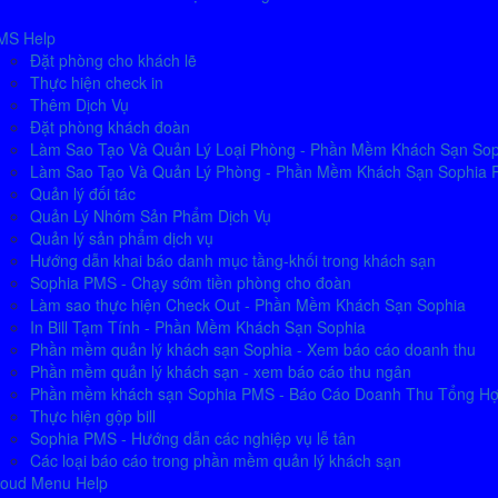
MS Help
Đặt phòng cho khách lẽ
Thực hiện check in
Thêm Dịch Vụ
Đặt phòng khách đoàn
Làm Sao Tạo Và Quản Lý Loại Phòng - Phần Mềm Khách Sạn So
Làm Sao Tạo Và Quản Lý Phòng - Phần Mềm Khách Sạn Sophia
Quản lý đối tác
Quản Lý Nhóm Sản Phẩm Dịch Vụ
Quản lý sản phẩm dịch vụ
Hướng dẫn khai báo danh mục tầng-khối trong khách sạn
Sophia PMS - Chạy sớm tiền phòng cho đoàn
Làm sao thực hiện Check Out - Phần Mềm Khách Sạn Sophia
In Bill Tạm Tính - Phần Mềm Khách Sạn Sophia
Phần mềm quản lý khách sạn Sophia - Xem báo cáo doanh thu
Phần mềm quản lý khách sạn - xem báo cáo thu ngân
Phần mềm khách sạn Sophia PMS - Báo Cáo Doanh Thu Tổng H
Thực hiện gộp bill
Sophia PMS - Hướng dẫn các nghiệp vụ lễ tân
Các loại báo cáo trong phần mềm quản lý khách sạn
loud Menu Help