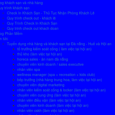
log khách sạn và nhà hàng
y trình khách sạn
Check In Khách Sạn - Thủ Tục Nhận Phòng Khách Lẽ
Quy trình check out - khách lẽ
Quy Trình Check In Khách Sạn
Quy trinh check out khach doan
log Phần Mềm
n tức
Tuyển dụng nhà hàng và khách sạn tại Đà nẵng - Huế và Hội an
tổ trưởng kiểm soát cổng ( làm việc tại hội an)
thủ kho (làm việc tại hội an)
horeca sales - ân nam đà nẵng
chuyên viên kinh doanh / sales executive
nhân viên spa
wellness manager (spa + recreation + kids club)
bếp trưởng (nhà hàng trung hoa, làm việc tại hội an)
chuyên viên digital marketing
nhân viên kiểm soát cổng & locker (làm việc tại hội an)
chuyên viên cung ứng (làm việc tại hội an)
nhân viên điều vận (làm việc tại hội an)
chuyên viên kinh doanh (làm việc tại hội an)
nhân viên cskh (làm việc tại hội an)